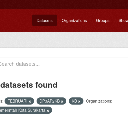
Datasets
Organizations
Groups
Show
 datasets found
s:
FEBRUARI
DP3AP2KB
KB
Organizations:
emerintah Kota Surakarta