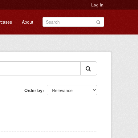
Log in
cases
About
Order by