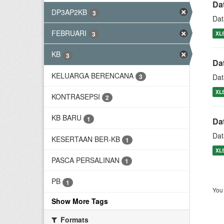
Da
DP3AP2KB
3
Dat
FEBRUARI
XL
3
KB
3
Da
KELUARGA BERENCANA
3
Dat
XL
KONTRASEPSI
2
KB BARU
1
Da
Dat
KESERTAAN BER-KB
1
XL
PASCA PERSALINAN
1
PB
1
You 
Show More Tags
Formats