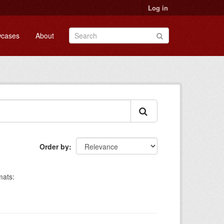
Log in
cases
About
Order by
mats: