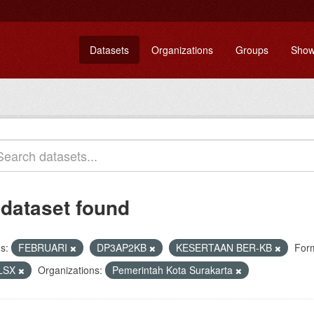
Datasets
Organizations
Groups
Show
 dataset found
s:
FEBRUARI
DP3AP2KB
KESERTAAN BER-KB
For
LSX
Organizations:
Pemerintah Kota Surakarta