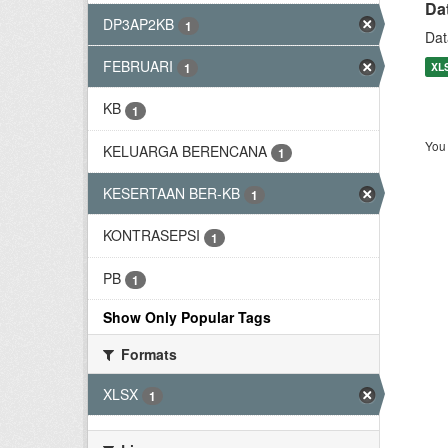
Da
DP3AP2KB
1
Dat
FEBRUARI
XL
1
KB
1
You 
KELUARGA BERENCANA
1
KESERTAAN BER-KB
1
KONTRASEPSI
1
PB
1
Show Only Popular Tags
Formats
XLSX
1