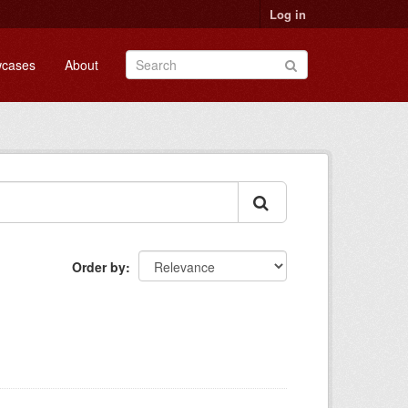
Log in
cases
About
Order by