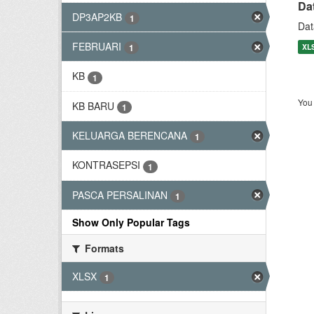
Da
DP3AP2KB
1
Dat
FEBRUARI
XL
1
KB
1
You 
KB BARU
1
KELUARGA BERENCANA
1
KONTRASEPSI
1
PASCA PERSALINAN
1
Show Only Popular Tags
Formats
XLSX
1