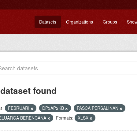
Datasets
Organizations
Groups
Show
 dataset found
s:
FEBRUARI
DP3AP2KB
PASCA PERSALINAN
ELUARGA BERENCANA
Formats:
XLSX