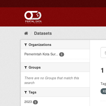
Skip
to
content
Datasets
Organizations
Pemerintah Kota Sur...
1
Groups
1
There are no Groups that match this
search
Tag
K
Tags
2023
1