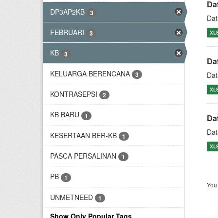
Da
DP3AP2KB
3
Dat
FEBRUARI
XL
3
KB
3
Da
KELUARGA BERENCANA
3
Dat
XL
KONTRASEPSI
2
KB BARU
1
Da
Dat
KESERTAAN BER-KB
1
XL
PASCA PERSALINAN
1
PB
1
You 
UNMETNEED
1
Show Only Popular Tags