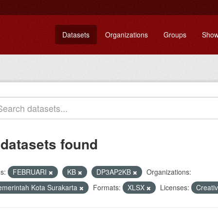
Datasets
Organizations
Groups
Show
 datasets found
s:
FEBRUARI
KB
DP3AP2KB
Organizations:
emerintah Kota Surakarta
Formats:
XLSX
Licenses:
Creati