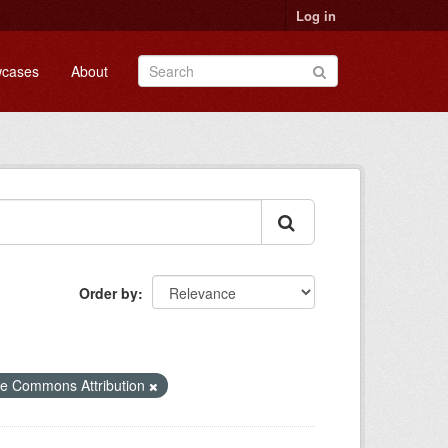
Log in
cases
About
Order by
ve Commons Attribution