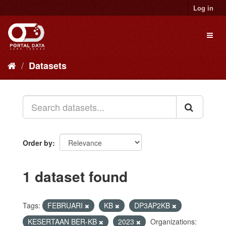
Skip
Log in
to
content
Toggl
naviga
Datasets
Order by
1 dataset found
Tags:
FEBRUARI
KB
DP3AP2KB
KESERTAAN BER-KB
2023
Organizations: