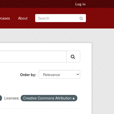
Log in
cases
About
Order by
Licenses:
Creative Commons Attribution