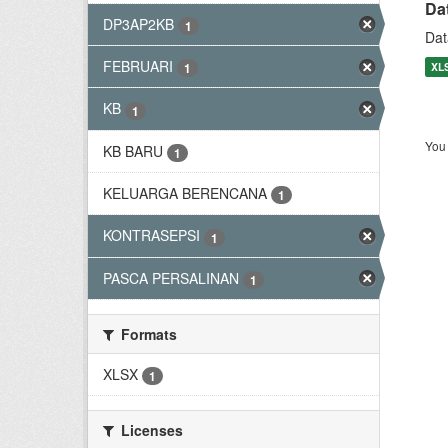
Da
DP3AP2KB
1
Dat
FEBRUARI
XL
1
KB
1
You 
KB BARU
1
KELUARGA BERENCANA
1
KONTRASEPSI
1
PASCA PERSALINAN
1
Formats
XLSX
1
Licenses