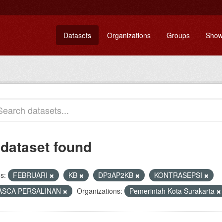
Datasets
Organizations
Groups
Show
 dataset found
s:
FEBRUARI
KB
DP3AP2KB
KONTRASEPSI
ASCA PERSALINAN
Organizations:
Pemerintah Kota Surakarta