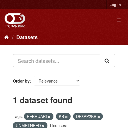
Skip
Log in
to
content
Toggl
naviga
Datasets
Order by
1 dataset found
Tags:
FEBRUARI
KB
DP3AP2KB
UNMETNEED
Licenses: