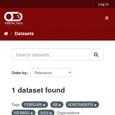
Skip
Log in
to
content
Toggl
naviga
Datasets
Order by
1 dataset found
Tags:
FEBRUARI
KB
KONTRASEPSI
KB BARU
2023
Organizations: