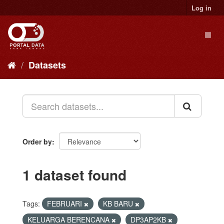
Skip
Log in
to
content
Toggl
naviga
Datasets
Order by
1 dataset found
Tags:
FEBRUARI
KB BARU
KELUARGA BERENCANA
DP3AP2KB