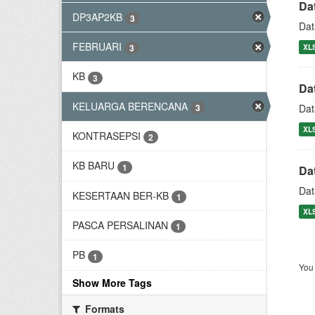
Da
DP3AP2KB
3
Dat
FEBRUARI
XL
3
KB
3
Da
KELUARGA BERENCANA
3
Dat
XL
KONTRASEPSI
2
KB BARU
1
Da
Dat
KESERTAAN BER-KB
1
XL
PASCA PERSALINAN
1
PB
1
You 
Show More Tags
Formats