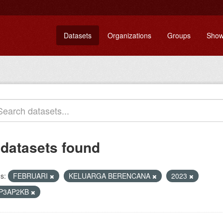
Datasets
Organizations
Groups
Show
 datasets found
s:
FEBRUARI
KELUARGA BERENCANA
2023
P3AP2KB