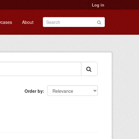
Log in
cases
About
Order by