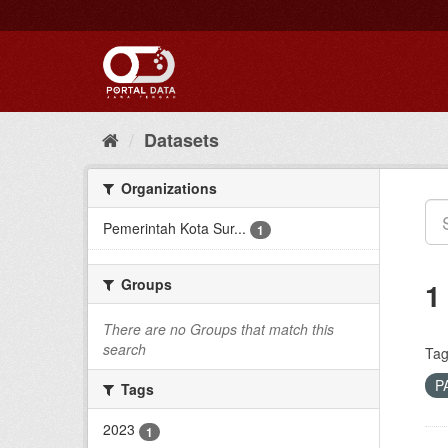
Skip
to
content
Datasets
Organizations
Pemerintah Kota Sur...
1
Groups
1
There are no Groups that match this
search
Tag
P
Tags
2023
1