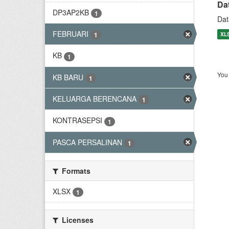
Da
DP3AP2KB
1
Dat
FEBRUARI
XL
1
KB
1
You 
KB BARU
1
KELUARGA BERENCANA
1
KONTRASEPSI
1
PASCA PERSALINAN
1
Formats
XLSX
1
Licenses