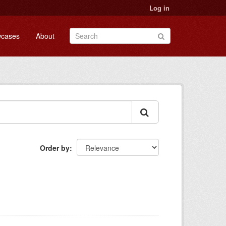
Log in
cases
About
Order by