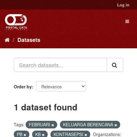
Skip
Log in
to
content
Toggl
naviga
Datasets
Order by
1 dataset found
Tags:
FEBRUARI
KELUARGA BERENCANA
PB
KB
KONTRASEPSI
Organizations: