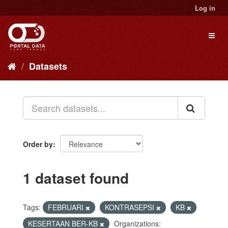
Skip
Log in
to
content
Toggl
naviga
Datasets
Order by
1 dataset found
Tags:
FEBRUARI
KONTRASEPSI
KB
KESERTAAN BER-KB
Organizations: