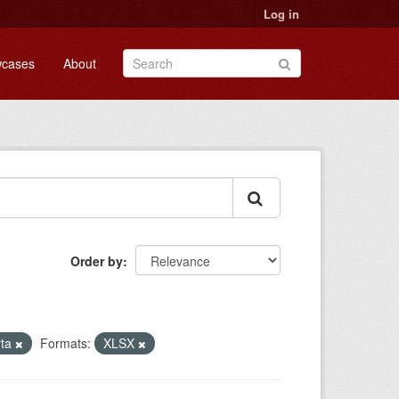
Log in
cases
About
Order by
rta
Formats:
XLSX