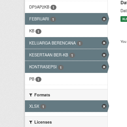
Da
DP3AP2KB
1
Dat
FEBRUARI
XL
1
KB
1
You 
KELUARGA BERENCANA
1
KESERTAAN BER-KB
1
KONTRASEPSI
1
PB
1
Formats
XLSX
1
Licenses