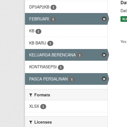
Da
DP3AP2KB
1
Dat
FEBRUARI
XL
1
KB
1
You 
KB BARU
1
KELUARGA BERENCANA
1
KONTRASEPSI
1
PASCA PERSALINAN
1
Formats
XLSX
1
Licenses