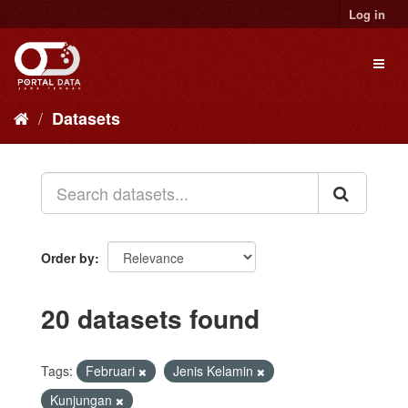
Skip
Log in
to
content
Toggl
naviga
Datasets
Order by
20 datasets found
Tags:
Februari
Jenis Kelamin
Kunjungan