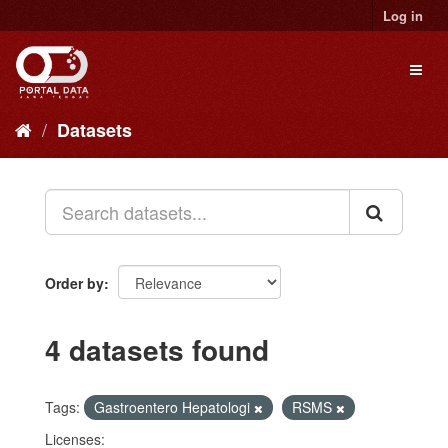
Skip
Log in
to
content
Toggl
naviga
Datasets
Order by
4 datasets found
Tags:
Gastroentero Hepatologi
RSMS
Licenses: