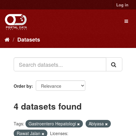
Skip
Log in
to
content
Toggl
naviga
Datasets
Order by
4 datasets found
Tags:
Gastroentero Hepatologi
Abiyasa
Rawat Jalan
Licenses: