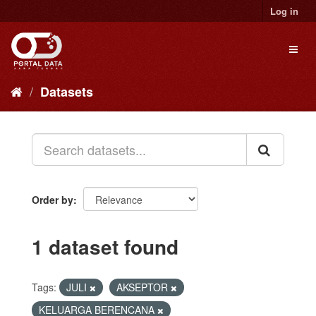
Skip
Log in
to
content
Toggl
naviga
Datasets
Order by
1 dataset found
Tags:
JULI
AKSEPTOR
KELUARGA BERENCANA