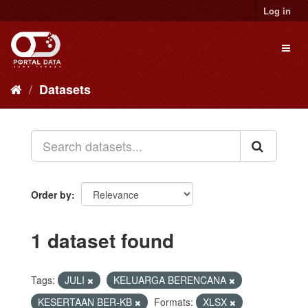
Skip
Log in
to
content
Toggl
naviga
Datasets
Order by
1 dataset found
Tags:
JULI
KELUARGA BERENCANA
KESERTAAN BER-KB
Formats:
XLSX