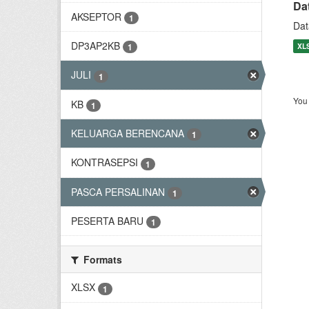
Da
AKSEPTOR
1
Dat
DP3AP2KB
XL
1
JULI
1
You 
KB
1
KELUARGA BERENCANA
1
KONTRASEPSI
1
PASCA PERSALINAN
1
PESERTA BARU
1
Formats
XLSX
1