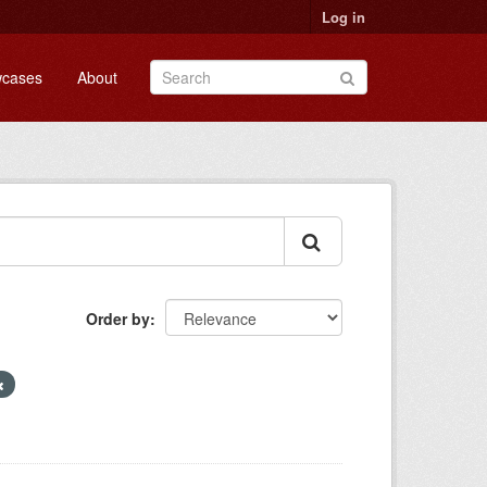
Log in
cases
About
Order by