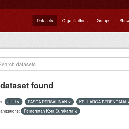
Datasets
Organizations
Groups
Show
 dataset found
s:
JULI
PASCA PERSALINAN
KELUARGA BERENCANA
anizations:
Pemerintah Kota Surakarta