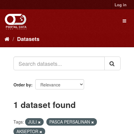
Skip
Log in
to
content
Toggl
naviga
Datasets
Order by
1 dataset found
Tags:
JULI
PASCA PERSALINAN
AKSEPTOR