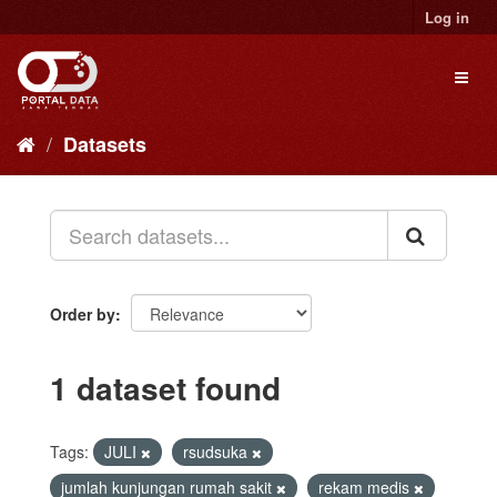
Skip
Log in
to
content
Toggl
naviga
Datasets
Order by
1 dataset found
Tags:
JULI
rsudsuka
jumlah kunjungan rumah sakit
rekam medis