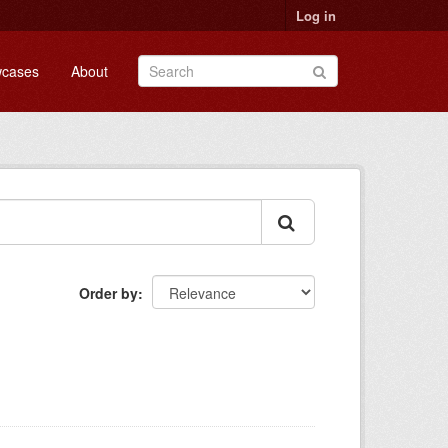
Log in
cases
About
Order by