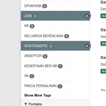
Da
DP3AP2KB
3
Dat
JUNI
XL
3
KB
3
Da
KELUARGA BERENCANA
3
Dat
XL
KONTRASEPSI
3
AKSEPTOR
1
Da
Dat
KESERTAAN BER-KB
1
XL
PA
1
PASCA PERSALINAN
1
You 
Show More Tags
Formats