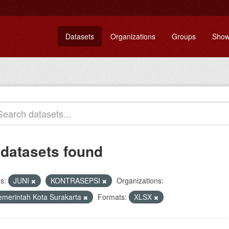
Datasets
Organizations
Groups
Show
 datasets found
s:
JUNI
KONTRASEPSI
Organizations:
emerintah Kota Surakarta
Formats:
XLSX