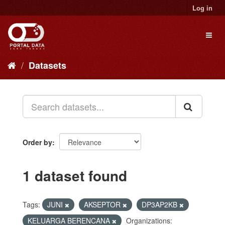
Skip
Log in
to
content
Toggl
naviga
Datasets
Order by
1 dataset found
Tags:
JUNI
AKSEPTOR
DP3AP2KB
KELUARGA BERENCANA
Organizations: