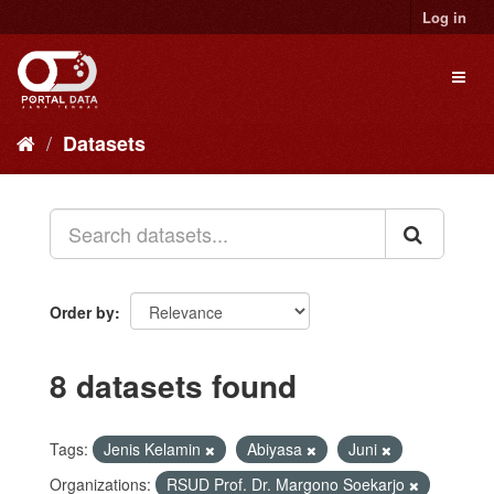
Skip
Log in
to
content
Toggl
naviga
Datasets
Order by
8 datasets found
Tags:
Jenis Kelamin
Abiyasa
Juni
Organizations:
RSUD Prof. Dr. Margono Soekarjo