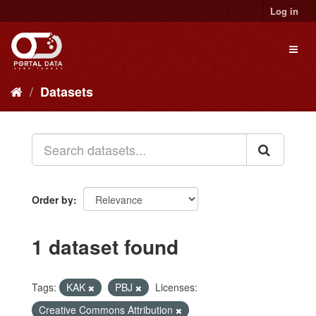
Skip
Log in
to
content
Toggl
naviga
Datasets
Order by
1 dataset found
Tags:
KAK
PBJ
Licenses:
Creative Commons Attribution