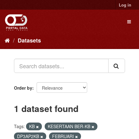
Skip
Log in
to
content
Toggl
naviga
Datasets
Order by
1 dataset found
Tags:
KB
KESERTAAN BER-KB
DP3AP2KB
FEBRUARI