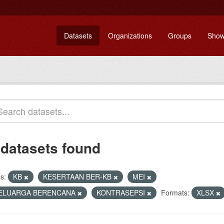
Datasets
Organizations
Groups
Show
 datasets found
s:
KB
KESERTAAN BER-KB
MEI
ELUARGA BERENCANA
KONTRASEPSI
Formats:
XLSX