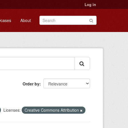
Log in
cases
About
Order by
Licenses:
Creative Commons Attribution