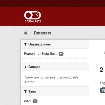
Skip
to
content
Datasets
Organizations
Pemerintah Kota Sur...
2
Groups
2
There are no Groups that match this
search
Tag
K
Tags
2023
2