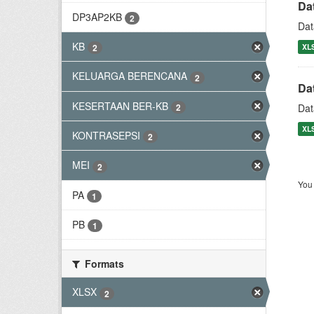
Da
DP3AP2KB
2
Dat
KB
XL
2
KELUARGA BERENCANA
2
Da
KESERTAAN BER-KB
2
Dat
XL
KONTRASEPSI
2
MEI
2
You 
PA
1
PB
1
Formats
XLSX
2