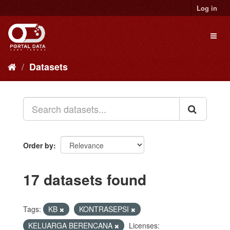
Skip
Log in
to
content
Toggl
naviga
Datasets
Order by
17 datasets found
Tags:
KB
KONTRASEPSI
KELUARGA BERENCANA
Licenses: