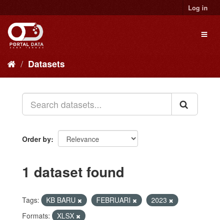
Skip
Log in
to
content
Toggl
naviga
Datasets
Order by
1 dataset found
Tags:
KB BARU
FEBRUARI
2023
Formats:
XLSX