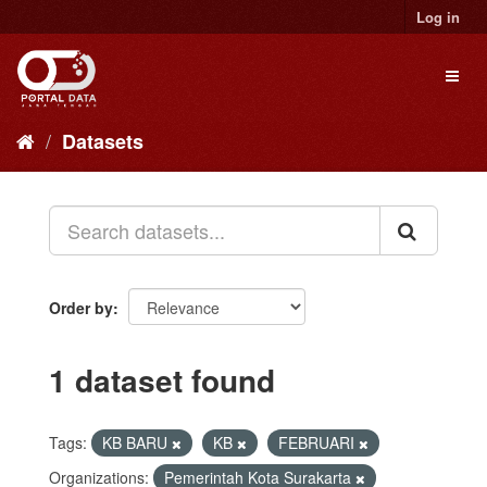
Skip
Log in
to
content
Toggl
naviga
Datasets
Order by
1 dataset found
Tags:
KB BARU
KB
FEBRUARI
Organizations:
Pemerintah Kota Surakarta