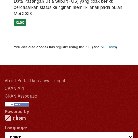
Data Pasangan Usia Subur(PUS) yang tidak ber-kb
berdasarkan status keinginan memiliki anak pada bulan
Mei 2023
XLSX
You can also access this registry using the
API
(see
API Docs
).
About Portal Data Jawa Tengah
CKAN API
CKAN Association
Powered by
Language