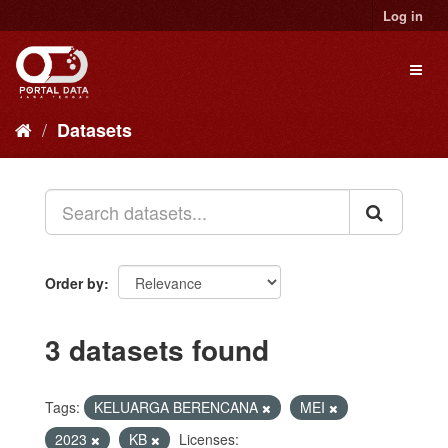
Skip
Log in
to
content
Toggl
naviga
Datasets
Order by
3 datasets found
Tags:
KELUARGA BERENCANA
MEI
2023
KB
Licenses: