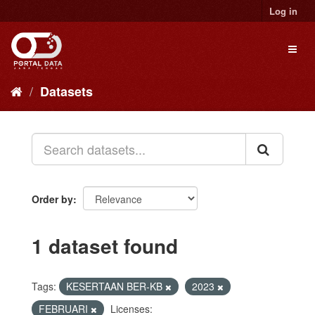
Skip
Log in
to
content
Toggl
naviga
Datasets
Order by
1 dataset found
Tags:
KESERTAAN BER-KB
2023
FEBRUARI
Licenses: