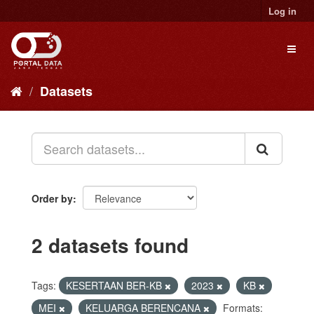
Skip
Log in
to
content
Toggl
naviga
Datasets
Order by
2 datasets found
Tags:
KESERTAAN BER-KB
2023
KB
MEI
KELUARGA BERENCANA
Formats: