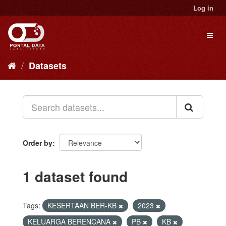
Skip
Log in
to
content
Toggl
naviga
Datasets
Order by
1 dataset found
Tags:
KESERTAAN BER-KB
2023
KELUARGA BERENCANA
PB
KB