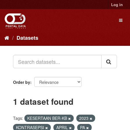
Skip
Log in
to
content
Toggl
naviga
Datasets
Order by
1 dataset found
Tags:
KESERTAAN BER-KB
2023
KONTRASEPSI
APRIL
PA