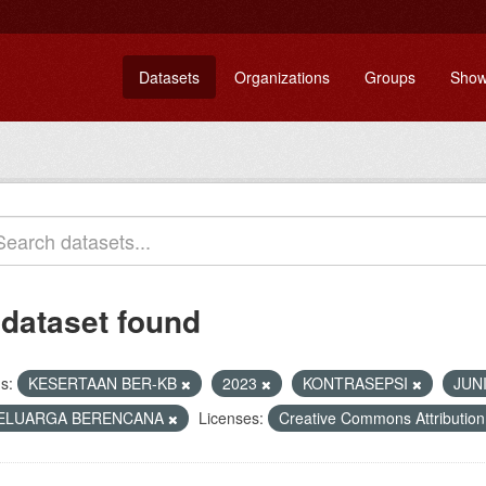
Datasets
Organizations
Groups
Show
 dataset found
s:
KESERTAAN BER-KB
2023
KONTRASEPSI
JUN
ELUARGA BERENCANA
Licenses:
Creative Commons Attributio