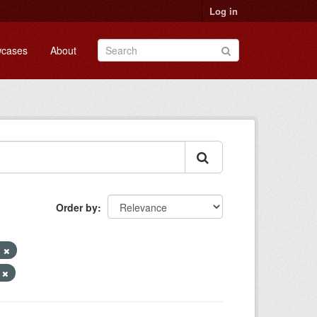
Log in
cases
About
Order by
I
n