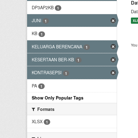
Da
DP3AP2KB
1
Dat
JUNI
XL
1
KB
1
You 
KELUARGA BERENCANA
1
KESERTAAN BER-KB
1
KONTRASEPSI
1
PA
1
Show Only Popular Tags
Formats
XLSX
1