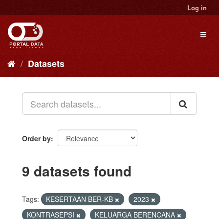
Skip
Log in
to
content
Toggl
naviga
Datasets
Order by
9 datasets found
Tags:
KESERTAAN BER-KB
2023
KONTRASEPSI
KELUARGA BERENCANA