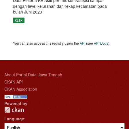
Data Peserta KB Aktif per mix kontrasepsi sampai
dengan level kelurahan dan rekap kecamatan pada
bulan Juni 2023
XLSX
You can also access this registry using the
API
(see
API Docs
).
About Portal Data Jawa Tengah
CKAN API
CKAN Association
Powered by
Language