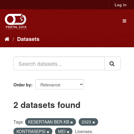
Skip
Log in
to
content
Toggl
naviga
Datasets
Order by
2 datasets found
Tags:
KESERTAAN BER-KB
2023
KONTRASEPSI
MEI
Licenses: