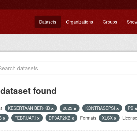
Datasets
Organizations
Groups
Show
 dataset found
s:
KESERTAAN BER-KB
2023
KONTRASEPSI
PB
B
FEBRUARI
DP3AP2KB
Formats:
XLSX
License