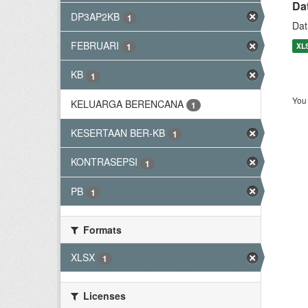
Da
DP3AP2KB
1
Dat
FEBRUARI
XL
1
KB
1
You 
KELUARGA BERENCANA
1
KESERTAAN BER-KB
1
KONTRASEPSI
1
PB
1
Formats
XLSX
1
Licenses