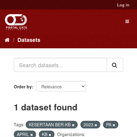
Skip
Log in
to
content
Toggl
naviga
Datasets
Order by
1 dataset found
Tags:
KESERTAAN BER-KB
2023
PA
APRIL
KB
Organizations: