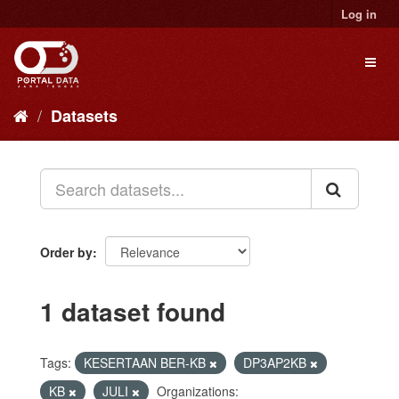
Skip
Log in
to
content
Toggl
naviga
Datasets
Order by
1 dataset found
Tags:
KESERTAAN BER-KB
DP3AP2KB
KB
JULI
Organizations: