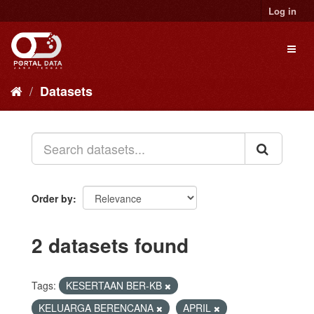
Skip
Log in
to
content
Toggl
naviga
Datasets
Order by
2 datasets found
Tags:
KESERTAAN BER-KB
KELUARGA BERENCANA
APRIL