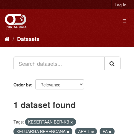
Skip
Log in
to
content
Toggl
naviga
Datasets
Order by
1 dataset found
Tags:
KESERTAAN BER-KB
KELUARGA BERENCANA
APRIL
PA