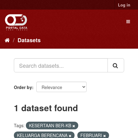
Skip
Log in
to
content
Toggl
naviga
Datasets
Order by
1 dataset found
Tags:
KESERTAAN BER-KB
KELUARGA BERENCANA
FEBRUARI