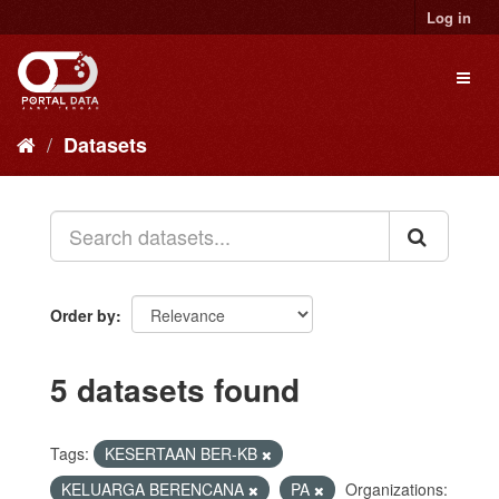
Skip
Log in
to
content
Toggl
naviga
Datasets
Order by
5 datasets found
Tags:
KESERTAAN BER-KB
KELUARGA BERENCANA
PA
Organizations: