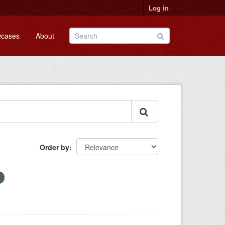
Log in
cases
About
Order by