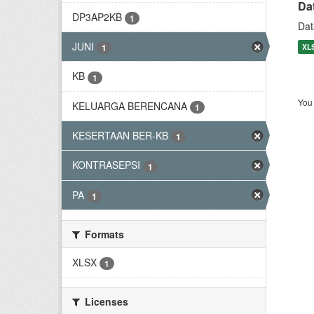
Da
DP3AP2KB
1
Dat
JUNI
XL
1
KB
1
You 
KELUARGA BERENCANA
1
KESERTAAN BER-KB
1
KONTRASEPSI
1
PA
1
Formats
XLSX
1
Licenses