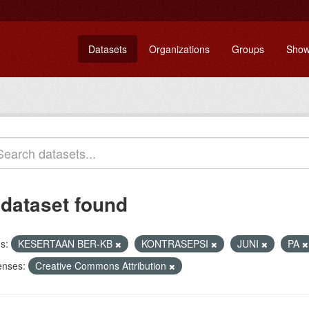
Datasets
Organizations
Groups
Show
 dataset found
s:
KESERTAAN BER-KB
KONTRASEPSI
JUNI
PA
enses:
Creative Commons Attribution