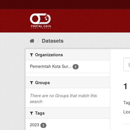
Skip
to
content
Datasets
Organizations
Pemerintah Kota Sur...
1
Groups
1
There are no Groups that match this
search
Tag
Lic
Tags
2023
1