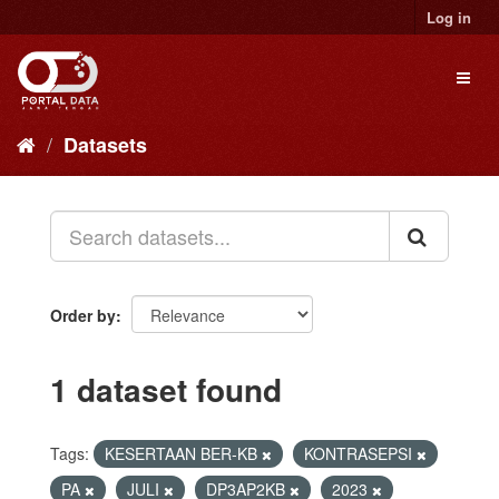
Skip
Log in
to
content
Toggl
naviga
Datasets
Order by
1 dataset found
Tags:
KESERTAAN BER-KB
KONTRASEPSI
PA
JULI
DP3AP2KB
2023