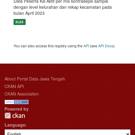
Data Peserta KB Aktif per mix kontrasepsi sampai
dengan level kelurahan dan rekap kecamatan pada
bulan April 2023
XLSX
You can also access this registry using the
API
(see
API Docs
).
About Portal Data Jawa Tengah
CKAN API
CKAN Association
Powered by
Language