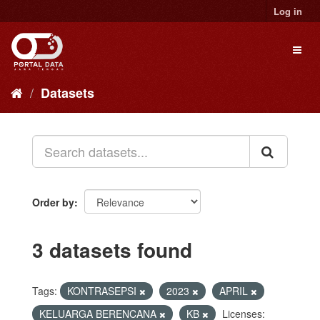
Skip
Log in
to
content
Toggl
naviga
Datasets
Order by
3 datasets found
Tags:
KONTRASEPSI
2023
APRIL
KELUARGA BERENCANA
KB
Licenses: